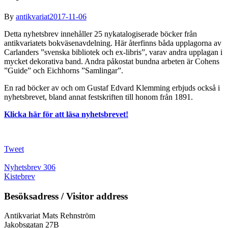
By
antikvariat
2017-11-06
Detta nyhetsbrev innehåller 25 nykatalogiserade böcker från
antikvariatets bokväsenavdelning. Här återfinns båda upplagorna av
Carlanders ”svenska bibliotek och ex-libris”, varav andra upplagan i
mycket dekorativa band. Andra påkostat bundna arbeten är Cohens
”Guide” och Eichhorns ”Samlingar”.
En rad böcker av och om Gustaf Edvard Klemming erbjuds också i
nyhetsbrevet, bland annat festskriften till honom från 1891.
Klicka här för att läsa nyhetsbrevet!
Tweet
Nyhetsbrev 306
Kistebrev
Besöksadress / Visitor address
Antikvariat Mats Rehnström
Jakobsgatan 27B