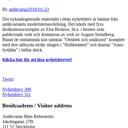
By
antikvariat
2018-01-23
Det nykatalogiserade materialet i detta nyhetsbrev är hämtat från
antikvariatets modernitetsavdelning. Det inleds med fyra
dedikationsexemplar av Elsa Beskow, bl.a. i hennes sista
publicerade verk och domineras av verk av August Strindberg.
Bland de sistnämnda kan nämnas ”Ordalek och småkonst” komplett
med den sällsynta tredje sången i ”Holländaren” och dramat ”Anno
fyrtiåtta” i häftat skick.
Klicka här för att läsa nyhetsbrevet!
Tweet
Nyhetsbrev 309
Nyhetsbrev 311
Besöksadress / Visitor address
Antikvariat Mats Rehnström
Jakobsgatan 27B
111 52 Stockholm